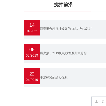
搅拌前沿
整合国内外科研机构的成果资源，提供源源不断
14
南方路机沥青混合料搅拌设备的“加法”与“减法”
04/2021
09
机制砂发展火热，2019机制砂发展几大趋势
05/2019
22
如何区分干混砂浆的品质优劣
04/2019
上一页