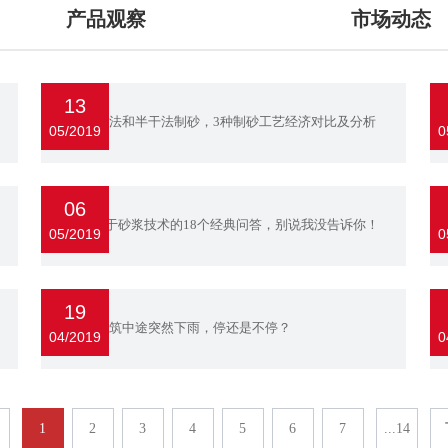
产品观察
市场动态
的创新理论、经验和价值
13
湿法、干法和半干法制砂，3种制砂工艺经济对比及分析
05/2019
0
06
知识 | 关于砂浆技术的18个经典问答，别说我没告诉你！
05/2019
0
19
混凝土浇筑中途突然下雨，停还是不停？
04/2019
0
1
2
3
4
5
6
7
...14