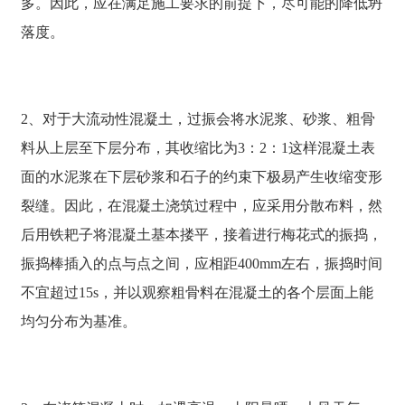
多。因此，应在满足施工要求的前提下，尽可能的降低坍
落度。
2、对于大流动性混凝土，过振会将水泥浆、砂浆、粗骨
料从上层至下层分布，其收缩比为3：2：1这样混凝土表
面的水泥浆在下层砂浆和石子的约束下极易产生收缩变形
裂缝。因此，在混凝土浇筑过程中，应采用分散布料，然
后用铁耙子将混凝土基本搂平，接着进行梅花式的振捣，
振捣棒插入的点与点之间，应相距400mm左右，振捣时间
不宜超过15s，并以观察粗骨料在混凝土的各个层面上能
均匀分布为基准。